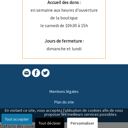
Accueil des dons :
en semaine aux heures d'ouverture
de la boutique
le samedi de 10h30 à 15h
Jours de fermeture :
dimanche et lundi
Mentions légales
Plan du site
En visitant ce site, vous acceptez l'utilisation de cookies afin de vous
FAQ
proposer les meilleurs services possibles.
Tout accepter
Tout décliner
Personnaliser
Options des cookies